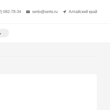
2) 082-78-34
serto@serto.ru
Алтайский край
ь