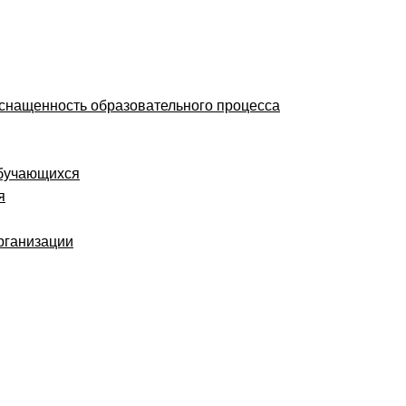
оснащенность образовательного процесса
обучающихся
я
рганизации