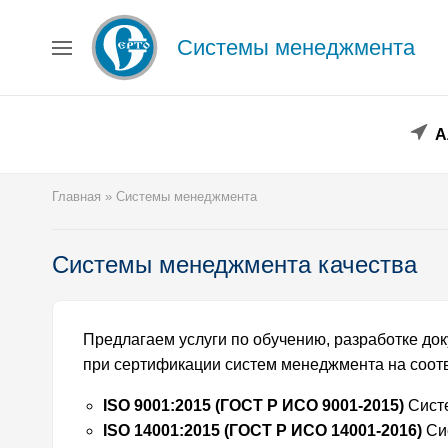
Системы менеджмента
Главная
Сведения об образовательной организации
Повышение квалификации
Профессиональная переподготовка
А
Форма заявки
Личный кабинет
Главная
»
Системы менеджмента
Лицензия
Образец удостоверения
Образец диплома
Системы менеджмента качества
Аттестация поверителей
Системы менеджмента
Новости
Предлагаем услуги по обучению, разработке до
Реквизиты
при сертификации систем менеджмента на соот
Координаты
ISO 9001:2015 (ГОСТ Р ИСО 9001-2015)
Сист
ISO 14001:2015 (ГОСТ Р ИСО 14001-2016)
Си