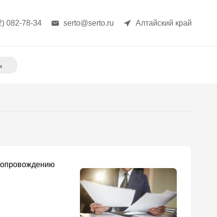
2) 082-78-34
serto@serto.ru
Алтайский край
ь
 сопровождению