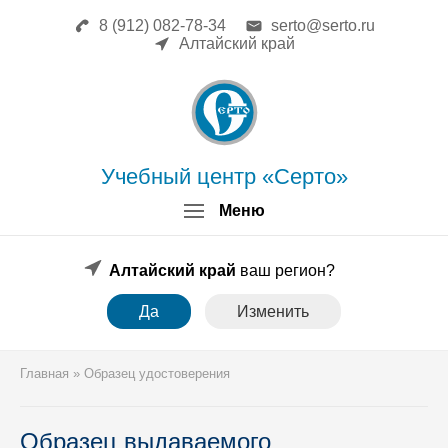
8 (912) 082-78-34
serto@serto.ru
Главная
Алтайский край
Сведения об образовательной
организации
Повышение квалификации
Профессиональная переподготовка
Форма заявки
Учебный центр «Серто»
Личный кабинет
Меню
Лицензия
Образец удостоверения
Образец диплома
Алтайский край
ваш регион?
Аттестация поверителей
Да
Изменить
Системы менеджмента
Новости
Реквизиты
Главная
»
Образец удостоверения
Координаты
Образец выдаваемого