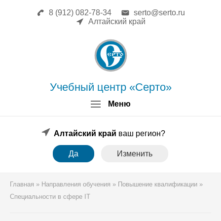
8 (912) 082-78-34
serto@serto.ru
Главная
Алтайский край
Сведения об образовательной
организации
Повышение квалификации
Профессиональная переподготовка
Форма заявки
Учебный центр «Серто»
Личный кабинет
Меню
Лицензия
Образец удостоверения
Образец диплома
Алтайский край
ваш регион?
Аттестация поверителей
Да
Изменить
Системы менеджмента
Новости
Реквизиты
Главная
»
Направления обучения
»
Повышение квалификации
»
Координаты
Специальности в сфере IT