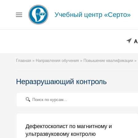
Учебный центр «Серто»
Главная
Сведения об образовательной организации
Повышение квалификации
Профессиональная переподготовка
А
Форма заявки
Личный кабинет
Главная
»
Направления обучения
»
Повышение квалификации
»
Лицензия
Образец удостоверения
Образец диплома
Неразрушающий контроль
Аттестация поверителей
Системы менеджмента
Новости
Реквизиты
Координаты
Дефектоскопист по магнитному и
ультразвуковому контролю