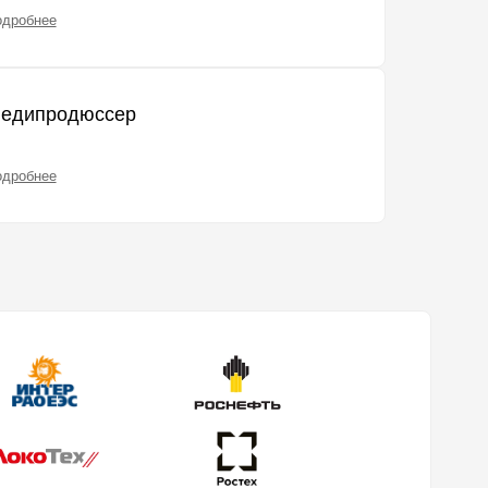
одробнее
едипродюссер
одробнее