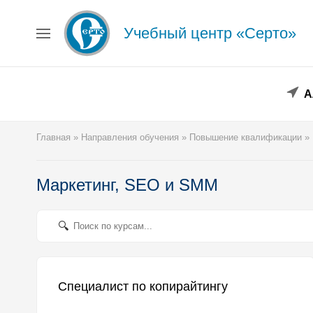
Учебный центр «Серто»
Главная
Сведения об образовательной организации
Повышение квалификации
Профессиональная переподготовка
А
Форма заявки
Личный кабинет
Главная
»
Направления обучения
»
Повышение квалификации
»
Лицензия
Образец удостоверения
Образец диплома
Маркетинг, SEO и SMM
Аттестация поверителей
Системы менеджмента
Новости
Реквизиты
Координаты
Специалист по копирайтингу