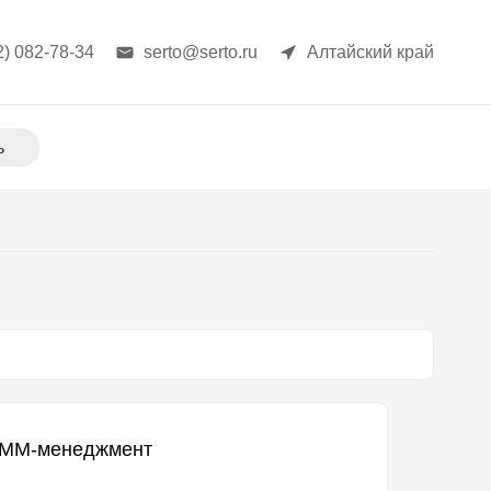
2) 082-78-34
serto@serto.ru
Алтайский край
ь
MM-менеджмент