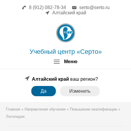
8 (912) 082-78-34
serto@serto.ru
Главная
Алтайский край
Сведения об образовательной
организации
Повышение квалификации
Профессиональная переподготовка
Форма заявки
Учебный центр «Серто»
Личный кабинет
Меню
Лицензия
Образец удостоверения
Образец диплома
Алтайский край
ваш регион?
Аттестация поверителей
Да
Изменить
Системы менеджмента
Новости
Реквизиты
Главная
»
Направления обучения
»
Повышение квалификации
»
Координаты
Логопедия