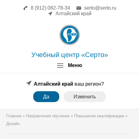
8 (912) 082-78-34
serto@serto.ru
Главная
Алтайский край
Сведения об образовательной
организации
Повышение квалификации
Профессиональная переподготовка
Форма заявки
Учебный центр «Серто»
Личный кабинет
Меню
Лицензия
Образец удостоверения
Образец диплома
Алтайский край
ваш регион?
Аттестация поверителей
Да
Изменить
Системы менеджмента
Новости
Реквизиты
Главная
»
Направления обучения
»
Повышение квалификации
»
Координаты
Дизайн